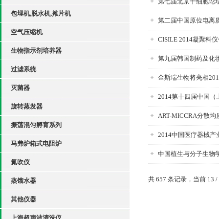
第七届北京干细胞论
包埋机,脱水机,摊片机
第二届中国原位电离质谱
空气压缩机
CISILE 2014凝
生物指示剂培养器
第九届韩国制药及化
过滤系统
金斯瑞生物将亮相20
灭菌器
2014第十四届中国
旋转蒸发器
ART-MICCRA分散
振荡混匀孵育系列
2014中国医疗器械
马弗炉箱式电阻炉
中国植生与分子生物学
氮吹仪
共 657 条记录，当前 13 /
蒸馏水器
其他仪器
上海超声波清洗仪