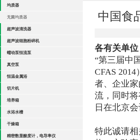
均质器
中国食
无菌均质器
超声波清洗器
超声波细胞粉碎机
各有关单位
蠕动泵恒流泵
“第三届中
真空泵
CFAS 2
恒温金属浴
者、企业家
切片机
流，同时将有
培养箱
日在北京会
水浴水槽
干燥箱
特此诚请相
精密数显酸度计，电导率仪