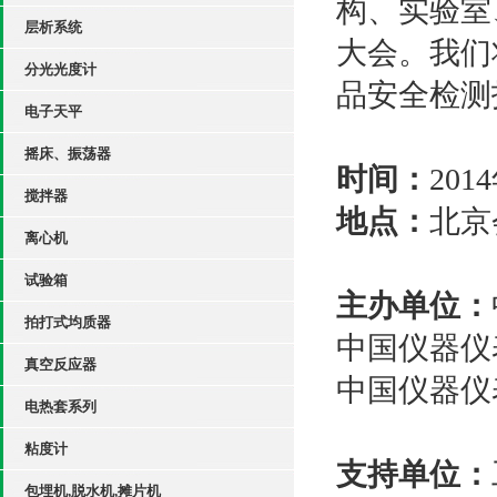
构、实验室
层析系统
大会。我们
分光光度计
品安全检测
电子天平
摇床、振荡器
时间：
20
搅拌器
地点：
北京
离心机
试验箱
主办单位：
拍打式均质器
中国仪器仪
真空反应器
中国仪器仪
电热套系列
粘度计
支持单位：
包埋机,脱水机,摊片机