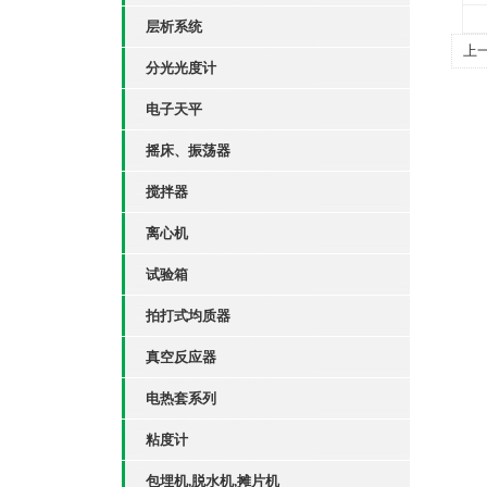
层析系统
上
分光光度计
电子天平
摇床、振荡器
搅拌器
离心机
试验箱
拍打式均质器
真空反应器
电热套系列
粘度计
包埋机,脱水机,摊片机