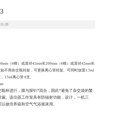
3
1-20
0mm（6根）或直径42mm长200mm（6根）或直径42mm长
室如不用杂交瓶转架，可更换离心管转架。可同时放置1.5ml
，15ml离心管 8支。
mm
交瓶杯进行，膜与探针*混合，因此*避免了杂交袋的繁
泄漏。该仪器工作室具有防辐射功能，设计，一机三
可以做培养箱和空气气浴摇床用。