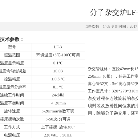
分子杂交炉LF-
点击次数：1469 更新时间：2017-1
技术参数：
型号
LF-3
恒温范围
环境温度+5℃-100℃可调
温度显示精度
0.1
℃
杂交管规格：直径42mm长15
温度均匀性误差
±0.03
250mm（6根），任选工作
控温精度
± 0.5 ℃
离心管32支，5ml离心管32支
温度显示分辨率
0.1
℃
工作室尺寸：320*270*310
连续工作时间
24
小时
杂交过程在连续旋转的杂
温度平衡时间
＜ 20min
琐封装及放射性同位素的
旋转速度
5-20r/min
转数可调
用，除能分子杂交用，还
摇床摆动次数
5-50
次/分可调
工作方式
上下摇摆+旋转360°
电源电压
220VAC
，50HZ