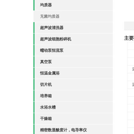
均质器
无菌均质器
超声波清洗器
主要
超声波细胞粉碎机
蠕动泵恒流泵
真空泵
恒温金属浴
切片机
培养箱
水浴水槽
干燥箱
精密数显酸度计，电导率仪