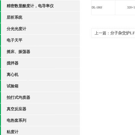
精密数显酸度计，电导率仪
DL-180J
320
×1
层析系统
分光光度计
上一篇：
分子杂交炉LF
电子天平
摇床、振荡器
搅拌器
离心机
试验箱
拍打式均质器
真空反应器
电热套系列
粘度计