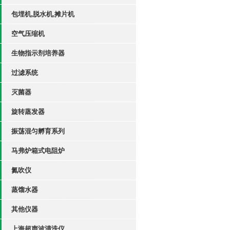
包埋机,脱水机,摊片机
空气压缩机
生物指示剂培养器
过滤系统
灭菌器
旋转蒸发器
振荡混匀孵育系列
马弗炉箱式电阻炉
氮吹仪
蒸馏水器
其他仪器
上海超声波清洗仪