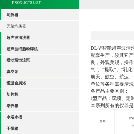
PRODUCTS LIST
均质器
无菌均质器
超声波清洗器
DL
型智能超声波清
超声波细胞粉碎机
配套生产，较其它产
蠕动泵恒流泵
良，外观美观，操作
气”、“提取”、“乳
真空泵
航天、航空、航运、
恒温金属浴
单位等各种需要清洗
各产品主要区别：
切片机
J
型产品：双频、定时
本系列所有的仪器是
培养箱
水浴水槽
仪
型号
(
干燥箱