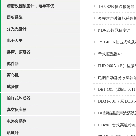
精密数显酸度计，电导率仪
THZ-82B 恒温振荡器
层析系统
多样超声波细胞粉碎
分光光度计
NDJ-5S数显粘度计
电子天平
JYD-400N拍击式均
摇床、振荡器
干式恒温器K30
搅拌器
PHD-200A（B）型
离心机
电脑自动部分收集器
试验箱
DBT-101（原BT-1
拍打式均质器
DDBT-301（原 DDB
真空反应器
DL型智能超声波清洗器D
电热套系列
H1650R台式高速冷
粘度计