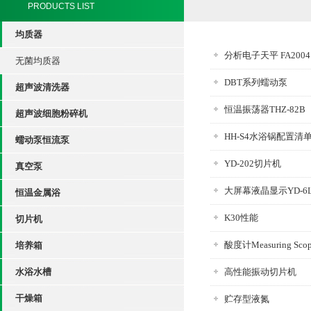
PRODUCTS LIST
均质器
分析电子天平 FA2004
无菌均质器
DBT系列蠕动泵
超声波清洗器
恒温振荡器THZ-82B
超声波细胞粉碎机
HH-S4水浴锅配置清
蠕动泵恒流泵
YD-202切片机
真空泵
大屏幕液晶显示YD-6
恒温金属浴
K30性能
切片机
酸度计Measuring Sco
培养箱
水浴水槽
高性能振动切片机
干燥箱
贮存型液氮