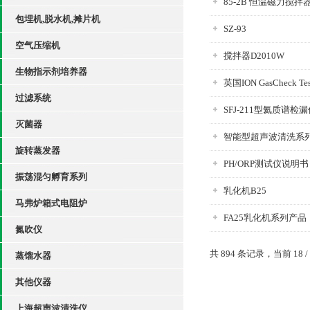
85-2B 恒温磁力搅拌
包埋机,脱水机,摊片机
SZ-93
空气压缩机
搅拌器D2010W
生物指示剂培养器
英国ION GasCheck T
过滤系统
SFJ-211型氦质谱检
灭菌器
智能型超声波清洗系
旋转蒸发器
PH/ORP测试仪说明书
振荡混匀孵育系列
乳化机B25
马弗炉箱式电阻炉
FA25乳化机系列产品
氮吹仪
共 894 条记录，当前 18 /
蒸馏水器
其他仪器
上海超声波清洗仪