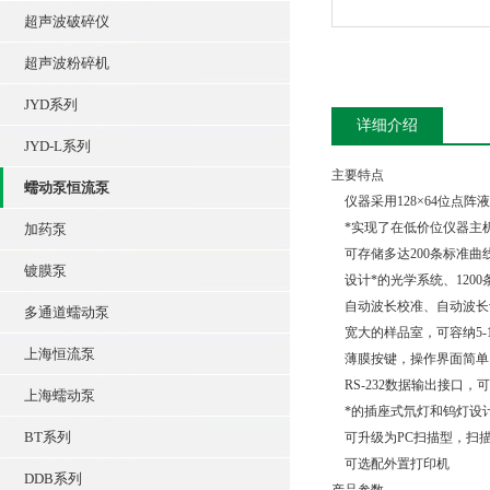
超声波破碎仪
超声波粉碎机
JYD系列
详细介绍
JYD-L系列
主要特点
蠕动泵恒流泵
仪器采用128×64位点
*实现了在低价位仪器主
加药泵
可存储多达200条标准曲
镀膜泵
设计*的光学系统、1200
自动波长校准、自动波长
多通道蠕动泵
宽大的样品室，可容纳5-1
上海恒流泵
薄膜按键，操作界面简单
RS-232数据输出接口
上海蠕动泵
*的插座式氘灯和钨灯设
BT系列
可升级为PC扫描型，扫描
可选配外置打印机
DDB系列