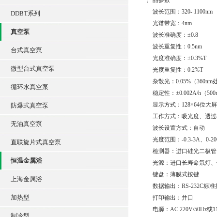
产品参数
波长范围：320- 1100nm
DDBT系列
光谱带宽：4nm
真空泵
波长准确度：±0.8
波长重复性：0.5nm
台式真空泵
光度准确度：±0.3%T
微型台式真空泵
光度重复性：0.2%T
杂散光：0.05%（360nm
循环水真空泵
稳定性：±0.002A/h（50
显示方式：128×64位大
防爆式真空泵
工作方式：吸光度、透过
无油真空泵
波长设置方式：自动
光度范围：-0.3-3A、0-20
直联旋片式真空泵
检测器：进口硅光二极管
恒温金属浴
光源：进口长寿命氘灯、
键盘：薄膜式按键
上海金属浴
数据输出：RS-232C标准
加热型
打印输出：并口
电源：AC 220V/50Hz或11
制冷型