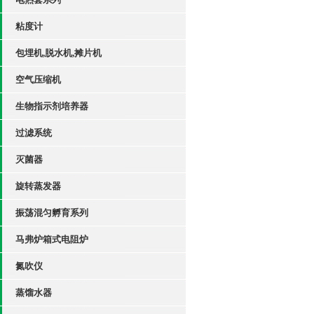
粘度计
包埋机,脱水机,摊片机
空气压缩机
生物指示剂培养器
过滤系统
灭菌器
旋转蒸发器
振荡混匀孵育系列
马弗炉箱式电阻炉
氮吹仪
蒸馏水器