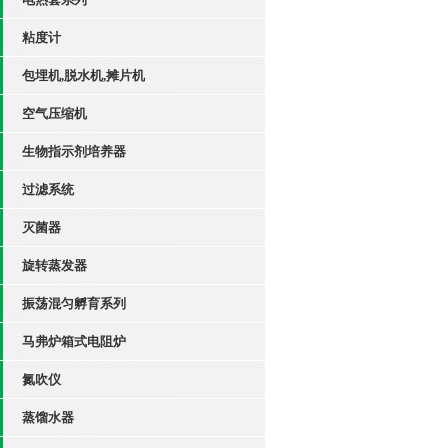
粘度计
包埋机,脱水机,摊片机
空气压缩机
生物指示剂培养器
过滤系统
灭菌器
旋转蒸发器
振荡混匀孵育系列
马弗炉箱式电阻炉
氮吹仪
蒸馏水器