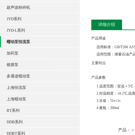
超声波粉碎机
JYD系列
详细介绍
JYD-L系列
产品用途
蠕动泵恒流泵
适用标准：GB/T266 ASTM
加药泵
适用范围：测量石油产品
主要特点
镀膜泵
多通道蠕动泵
产品参数
1.温度范围：室温＋5℃～
上海恒流泵
2.控温精度：±0.2℃,温
上海蠕动泵
3.水值：51s±1s
4.量瓶：200ml
BT系列
DDB系列
产品：
DDBT系列