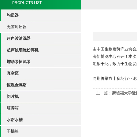
PRODUCTS LIST
均质器
无菌均质器
超声波清洗器
由中国生物发酵产业协会主
超声波细胞粉碎机
海新博览中心召开！本次展
蠕动泵恒流泵
汇聚于此，致力于生物发
真空泵
同期将举办十多场行业论
恒温金属浴
上一篇：
斯坦福大学近
切片机
电池
培养箱
水浴水槽
干燥箱