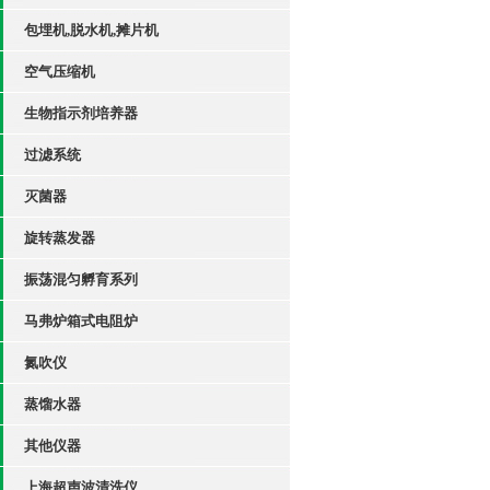
包埋机,脱水机,摊片机
空气压缩机
生物指示剂培养器
过滤系统
灭菌器
旋转蒸发器
振荡混匀孵育系列
马弗炉箱式电阻炉
氮吹仪
蒸馏水器
其他仪器
上海超声波清洗仪