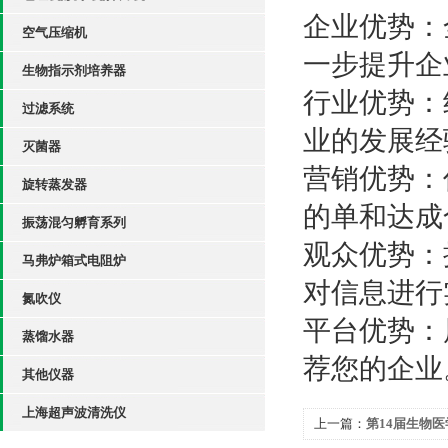
企业优势：
空气压缩机
一步提升企
生物指示剂培养器
行业优势：
过滤系统
业的发展经
灭菌器
营销优势：
旋转蒸发器
的单和达成
振荡混匀孵育系列
观众优势：
马弗炉箱式电阻炉
对信息进行
氮吹仪
平台优势：
蒸馏水器
荐您的企业
其他仪器
上海超声波清洗仪
上一篇：
第14届生物