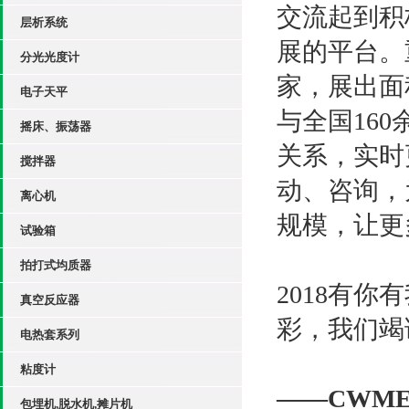
交流起到积
层析系统
展的平台。
分光光度计
家，展出面
电子天平
与全国16
摇床、振荡器
关系，实时
搅拌器
动、咨询，
离心机
规模，让更
试验箱
拍打式均质器
2018有
真空反应器
彩，我们竭
电热套系列
粘度计
——CWME
包埋机,脱水机,摊片机