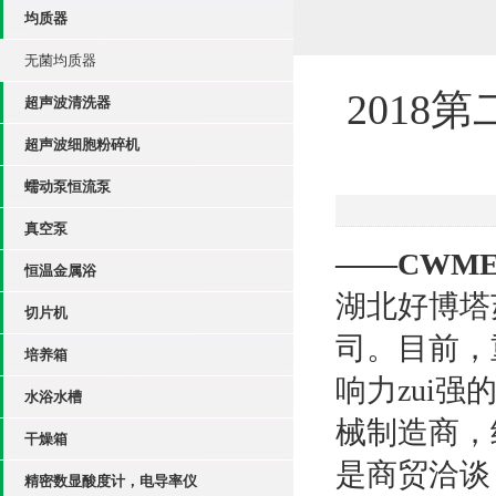
均质器
无菌均质器
201
超声波清洗器
超声波细胞粉碎机
蠕动泵恒流泵
真空泵
——CWME
恒温金属浴
湖北好博塔
切片机
司。目前，
培养箱
响力zui
水浴水槽
械制造商，
干燥箱
是商贸洽谈
精密数显酸度计，电导率仪