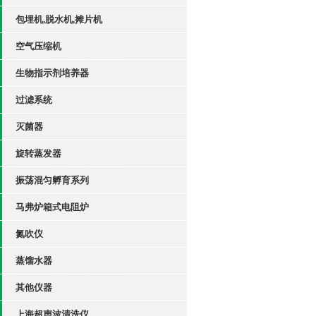
包埋机,脱水机,摊片机
空气压缩机
生物指示剂培养器
过滤系统
灭菌器
旋转蒸发器
振荡混匀孵育系列
马弗炉箱式电阻炉
氮吹仪
蒸馏水器
其他仪器
上海超声波清洗仪