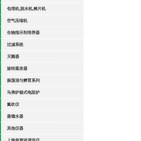
包埋机,脱水机,摊片机
空气压缩机
生物指示剂培养器
过滤系统
灭菌器
旋转蒸发器
振荡混匀孵育系列
马弗炉箱式电阻炉
氮吹仪
蒸馏水器
其他仪器
上海超声波清洗仪