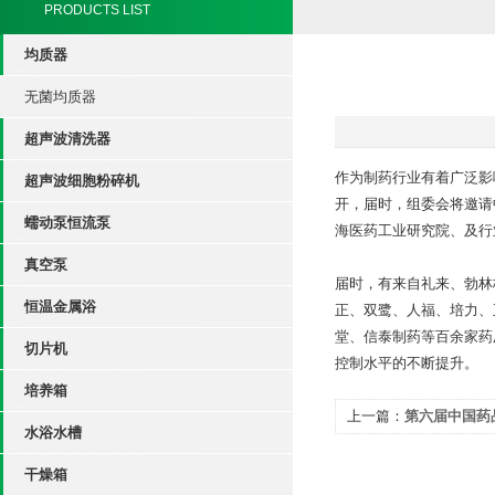
PRODUCTS LIST
均质器
无菌均质器
超声波清洗器
作为制药行业有着广泛影响
超声波细胞粉碎机
开，届时，组委会将邀请
蠕动泵恒流泵
海医药工业研究院、及行
真空泵
届时，有来自礼来、勃林
恒温金属浴
正、双鹭、人福、培力、
堂、信泰制药等百余家药
切片机
控制水平的不断提升。
培养箱
上一篇：
第六届中国药
水浴水槽
干燥箱