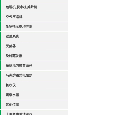
包埋机,脱水机,摊片机
空气压缩机
生物指示剂培养器
过滤系统
灭菌器
旋转蒸发器
振荡混匀孵育系列
马弗炉箱式电阻炉
氮吹仪
蒸馏水器
其他仪器
上海超声波清洗仪