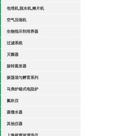
包埋机,脱水机,摊片机
空气压缩机
生物指示剂培养器
过滤系统
灭菌器
旋转蒸发器
振荡混匀孵育系列
马弗炉箱式电阻炉
氮吹仪
蒸馏水器
其他仪器
上海超声波清洗仪