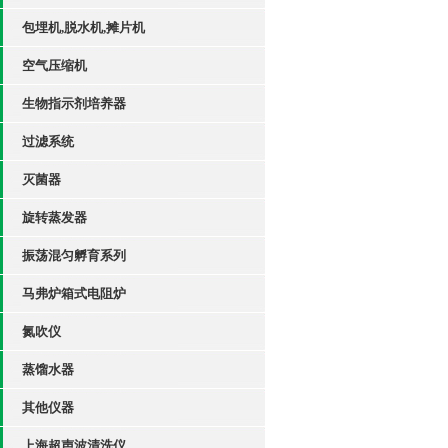
包埋机,脱水机,摊片机
空气压缩机
生物指示剂培养器
过滤系统
灭菌器
旋转蒸发器
振荡混匀孵育系列
马弗炉箱式电阻炉
氮吹仪
蒸馏水器
其他仪器
上海超声波清洗仪