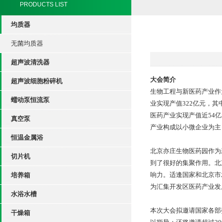
PRODUCTS LIST
均质器
无菌均质器
超声波清洗器
大会简介
超声波细胞粉碎机
生物工程与新医药产业作
蠕动泵恒流泵
业实现产值322亿元，其
医药产业实现产值近54
真空泵
产业构成以小微企业为主
恒温金属浴
北京亦庄生物医药园作为
切片机
到了很好的集聚作用。北
响力。适逢国家和北京市
培养箱
为汇集开发区医药产业发
水浴水槽
本次大会拟邀请国家各部
干燥箱