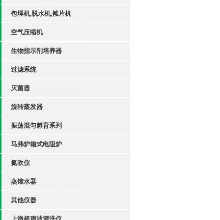
包埋机,脱水机,摊片机
空气压缩机
生物指示剂培养器
过滤系统
灭菌器
旋转蒸发器
振荡混匀孵育系列
马弗炉箱式电阻炉
氮吹仪
蒸馏水器
其他仪器
上海超声波清洗仪