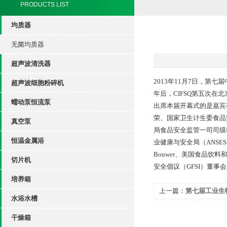
PRODUCTS LIST
均质器
无菌均质器
超声波清洗器
2013年11月7日，第七
超声波细胞粉碎机
年后，CIFSQ第五次在
蠕动泵恒流泵
出席本届开幕式的是嘉宾
荣、国家卫生计生委食品
真空泵
局食品安全监管一司司级
恒温金属浴
业健康与安全局（ANSES
Bouwer、美国食品饮料
切片机
安全倡议（GFSI）董事
培养箱
上一篇：
第七届工业生
水浴水槽
干燥箱