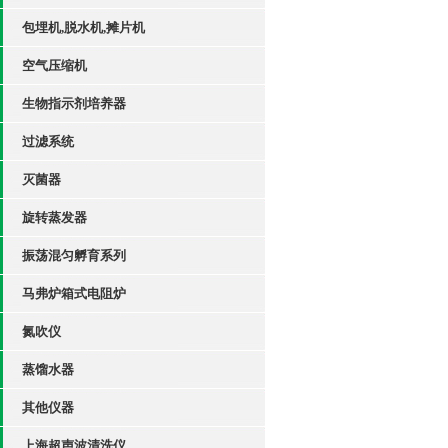
包埋机,脱水机,摊片机
空气压缩机
生物指示剂培养器
过滤系统
灭菌器
旋转蒸发器
振荡混匀孵育系列
马弗炉箱式电阻炉
氮吹仪
蒸馏水器
其他仪器
上海超声波清洗仪