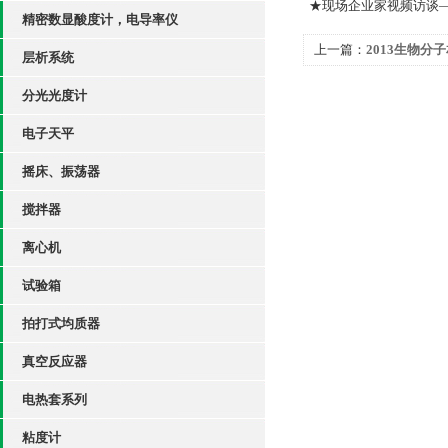
★现场企业家视频访谈
精密数显酸度计，电导率仪
上一篇：
2013生物
层析系统
知
分光光度计
电子天平
摇床、振荡器
搅拌器
离心机
试验箱
拍打式均质器
真空反应器
电热套系列
粘度计