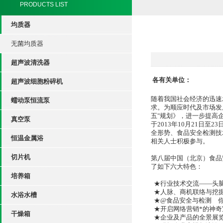
PRODUCTS LIST
均质器
无菌均质器
超声波清洗器
各有关单位：
超声波细胞粉碎机
随着我国社会经济的迅速
蠕动泵恒流泵
求。为顺应时代及市场发
五"规划》，进一步提高
真空泵
于2013年10月21日
全形势、食品安全检测技
恒温金属浴
相关人士积极参与。
切片机
第八届中国（北京）食品
了如下六大特色：
培养箱
★行业技术交流——头
★人脉、商机联络与挖
水浴水槽
★@食品安全与检测
★开启网络营销*的神
干燥箱
★企业及产品的全景展