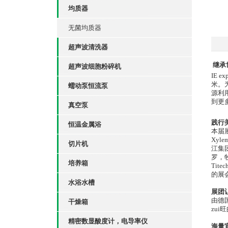
均质器
无菌均质器
超声波清洗器
继承
超声波细胞粉碎机
IE
米。
蠕动泵恒流泵
源利
到更
真空泵
践行
恒温金属浴
本届
Xyl
切片机
江集
罗，牧
培养箱
Ti
的展
水浴水槽
展团
由德
干燥箱
zui
精密数显酸度计，电导率仪
海量