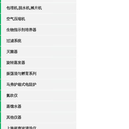
包埋机,脱水机,摊片机
空气压缩机
生物指示剂培养器
过滤系统
灭菌器
旋转蒸发器
振荡混匀孵育系列
马弗炉箱式电阻炉
氮吹仪
蒸馏水器
其他仪器
上海超声波清洗仪