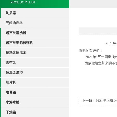
PRODUCTS LIST
均质器
无菌均质器
超声波清洗器
超声波细胞粉碎机
2021年上海之信
尊敬的客户们：
蠕动泵恒流泵
2021
年
“
五一国庆
”
放
真空泵
因放假给您带来的不
恒温金属浴
上海之
202
切片机
培养箱
上一篇：
2021年上海
水浴水槽
干燥箱