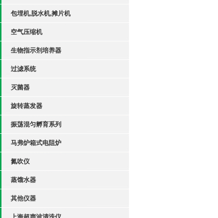
包埋机,脱水机,摊片机
空气压缩机
生物指示剂培养器
过滤系统
灭菌器
旋转蒸发器
振荡混匀孵育系列
马弗炉箱式电阻炉
氮吹仪
蒸馏水器
其他仪器
上海超声波清洗仪