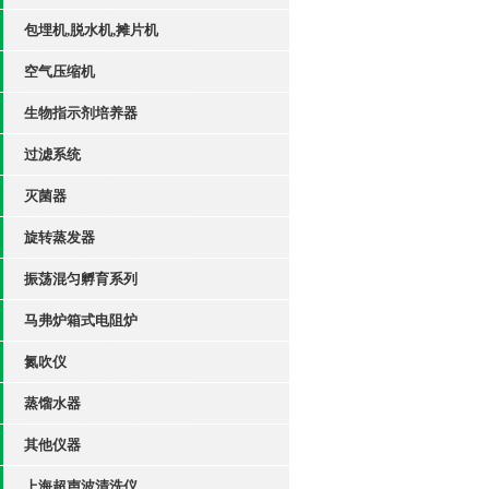
包埋机,脱水机,摊片机
空气压缩机
生物指示剂培养器
过滤系统
灭菌器
旋转蒸发器
振荡混匀孵育系列
马弗炉箱式电阻炉
氮吹仪
蒸馏水器
其他仪器
上海超声波清洗仪