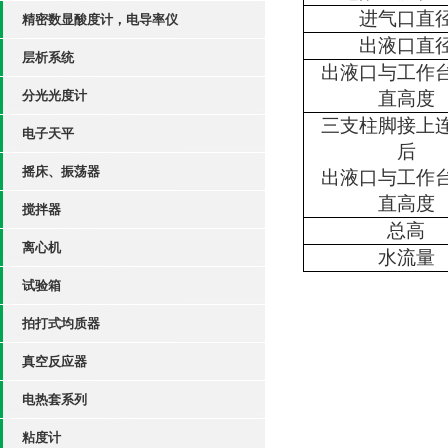
进气口直
精密数显酸度计，电导率仪
出液口直
层析系统
出液口与工作
分光光度计
直高度
三支柱脚接上
电子天平
后
摇床、振荡器
出液口与工作
直高度
搅拌器
总高
离心机
水流量
试验箱
拍打式均质器
真空反应器
电热套系列
粘度计