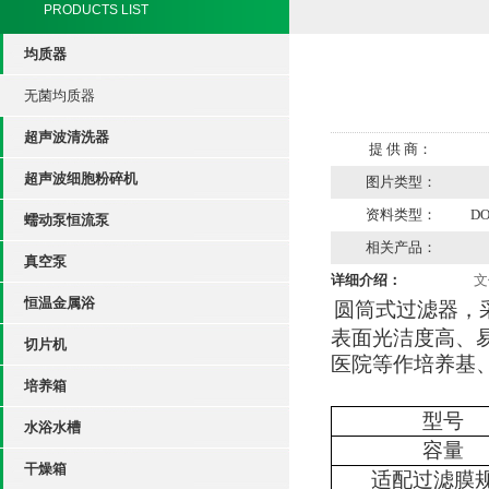
PRODUCTS LIST
均质器
无菌均质器
超声波清洗器
提 供 商：
超声波细胞粉碎机
图片类型：
资料类型：
D
蠕动泵恒流泵
相关产品：
真空泵
详细介绍：
文
恒温金属浴
圆筒式过滤器，
表面光洁度高、
切片机
医院等作培养基
培养箱
型号
水浴水槽
容量
干燥箱
适配过滤膜