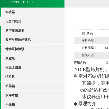
PRODUCTS LIST
均质器
无菌均质器
超声波清洗器
提 供 商：
超声波细胞粉碎机
图片类型：
资料类型：
D
蠕动泵恒流泵
相关产品：
真空泵
详细介绍：
文
恒温金属浴
YD-B
型烤片机，
科室对石蜡组织
切片机
其简捷，实
培养箱
员的舒适和效
水浴水槽
该仪器适用
◆
原理简介
干燥箱