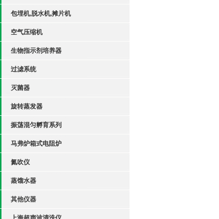
包埋机,脱水机,摊片机
空气压缩机
生物指示剂培养器
过滤系统
灭菌器
旋转蒸发器
振荡混匀孵育系列
马弗炉箱式电阻炉
氮吹仪
蒸馏水器
其他仪器
上海超声波清洗仪