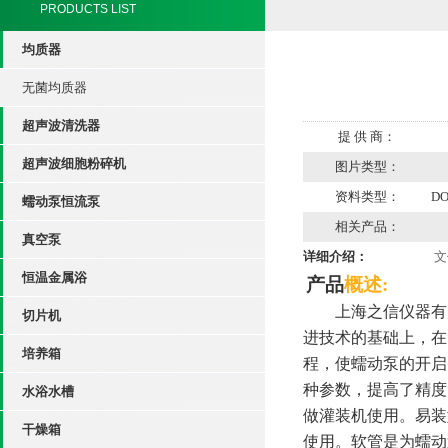
PRODUCTS LIST
均质器
无菌均质器
超声波清洗器
提 供 商：
超声波细胞粉碎机
图片类型：
资料类型：
D
蠕动泵恒流泵
相关产品：
真空泵
详细介绍：
文
恒温金属浴
产品
概述
:
上海之信仪器有
切片机
进技术的基础上，在
培养箱
程，使蠕动泵的开启
种参数，提高了精度
水浴水槽
做灌装机使用。
易装
干燥箱
使用。软管是为蠕动