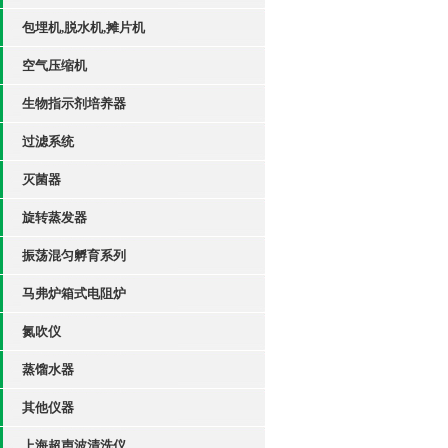
包埋机,脱水机,摊片机
空气压缩机
生物指示剂培养器
过滤系统
灭菌器
旋转蒸发器
振荡混匀孵育系列
马弗炉箱式电阻炉
氮吹仪
蒸馏水器
其他仪器
上海超声波清洗仪