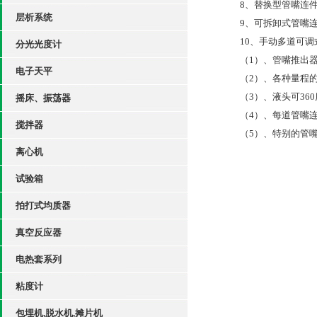
8
、替换型管嘴连
层析系统
9
、可拆卸式管嘴
10
、手动多道可调
分光光度计
（
1
）、管嘴推出
电子天平
（
2
）、各种量程
（
3
）、液头可
360
摇床、振荡器
（
4
）、每道管嘴
搅拌器
（
5
）、特别的管
离心机
试验箱
拍打式均质器
真空反应器
电热套系列
粘度计
包埋机,脱水机,摊片机