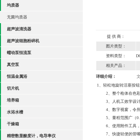
均质器
无菌均质器
超声波清洗器
提 供 商：
超声波细胞粉碎机
图片类型：
蠕动泵恒流泵
资料类型：
D
真空泵
相关产品：
恒温金属浴
详细介绍：
1
、轻松地旋转活塞按钮
切片机
2
、整个枪体在色
培养箱
3
、人机工效学设
4
、数字视窗，令
水浴水槽
5
、量程范围广（
0
干燥箱
6
、使用附件工具
7
、快捷轻便的管
精密数显酸度计，电导率仪