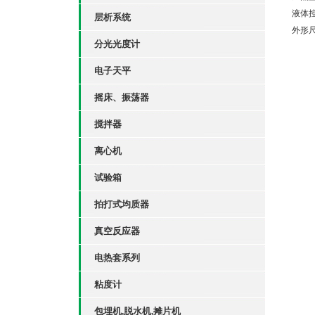
液体
层析系统
外形
分光光度计
电子天平
摇床、振荡器
搅拌器
离心机
试验箱
拍打式均质器
真空反应器
电热套系列
粘度计
包埋机,脱水机,摊片机