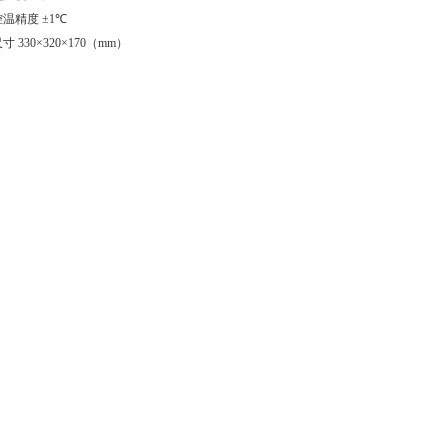
控温精度
±1℃
尺寸
330×320×170（mm）