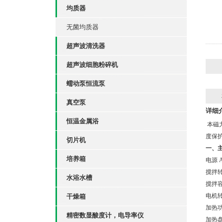
均质器
无菌均质器
超声波清洗器
超声波细胞粉碎机
蠕动泵恒流泵
真空泵
详细
恒温金属浴
本磁
度保
切片机
一、
培养箱
电源
A
搅拌
水浴水槽
搅拌
电机
干燥箱
加热
精密数显酸度计，电导率仪
加热盘