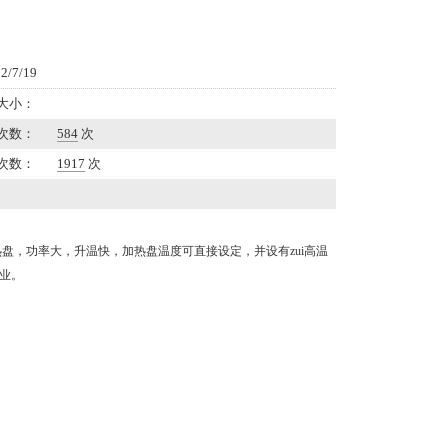
/7/19
大小：
次数：
584
次
次数：
1917
次
盘，功率大，升温快，加热盘温度可直接设定，并设有zui高温
业。