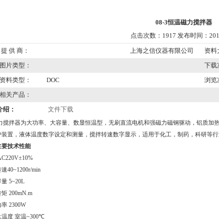
08-3恒温磁力搅拌器
点击次数：1917 发布时间：2012
提 供 商：
上海之信仪器有限公司
资料
图片类型：
下载
资料类型：
DOC
浏览
相关产品：
介绍：
文件下载
力搅拌器为大功率、大容量、数显恒温型，无刷直流电机和强磁力磁钢驱动，铝质加热
护装置，液体温度数字设定和测量，搅拌转速数字显示，适用于化工，制药，科研等行
主要技术性能
C220V±10%
转速
40~1200r/min
容量
5~20L
转矩
200mN.m
功率
2300W
温度 室温
~300℃