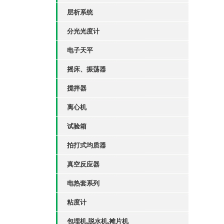
层析系统
分光光度计
电子天平
摇床、振荡器
搅拌器
离心机
试验箱
拍打式均质器
真空反应器
电热套系列
粘度计
包埋机,脱水机,摊片机