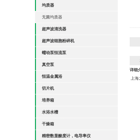
均质器
无菌均质器
超声波清洗器
超声波细胞粉碎机
蠕动泵恒流泵
真空泵
详细
恒温金属浴
上海
切片机
培养箱
水浴水槽
干燥箱
精密数显酸度计，电导率仪