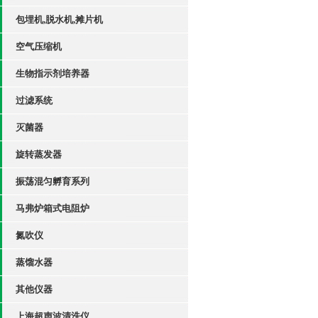
包埋机,脱水机,摊片机
空气压缩机
生物指示剂培养器
过滤系统
灭菌器
旋转蒸发器
振荡混匀孵育系列
马弗炉箱式电阻炉
氮吹仪
蒸馏水器
其他仪器
上海超声波清洗仪