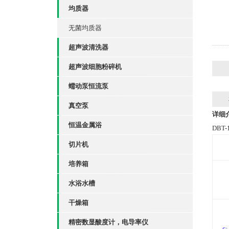
均质器
无菌均质器
超声波清洗器
超声波细胞粉碎机
蠕动泵恒流泵
真空泵
详细
恒温金属浴
DBT-
切片机
培养箱
水浴水槽
干燥箱
精密数显酸度计，电导率仪