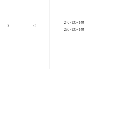
240×135×140
3
≤2
295×135×140