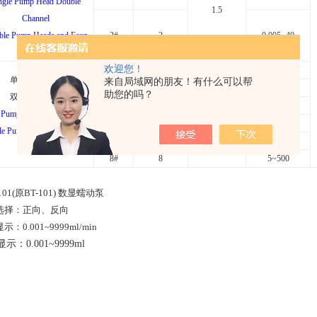
ngle Pump Head Double
1.5
Channel
le Pump Heads and Four
2#
2
0.005~40
Channels
欢迎您！
1#
1
0.001~15
单泵头单通道
来自局域网的朋友！有什么可以帮
2#
2
0.005~40
助您的吗？
双泵头双通道
1.5
3#
3
0.01~150
 Pump Head Single Channel
（
2.5
可选）
5#
5
0.1~300
e Pump Heads and Double
(2.5 optional)
6#
6
0.5~400
Channels
8#
8
5~500
101(
原
BT-101)
数显蠕动泵
选择：正向、反向
显示：
0.001~9999ml/min
显示：
0.001~9999ml