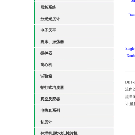
Si
层析系统
Doub
分光光度计
电子天平
摇床、振荡器
Single
搅拌器
Doubl
离心机
试验箱
DBT-
拍打式均质器
流向
流量
真空反应器
计量
电热套系列
粘度计
包埋机,脱水机,摊片机