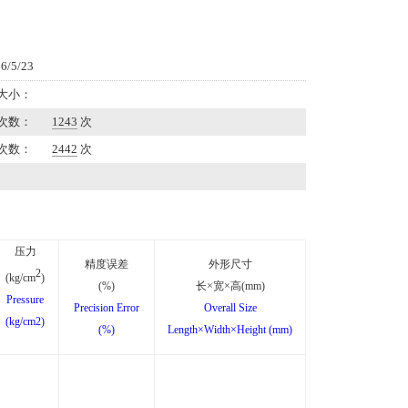
/5/23
大小：
次数：
1243
次
次数：
2442
次
压力
精度误差
外形尺寸
2
(kg/cm
)
(%)
长
×
宽
×
高
(mm)
Pressure
Precision Error
Overall Size
(kg/cm2)
(%)
Length×Width×Height (mm)