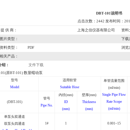
DBT-101说明书
点击次数：2442 发布时间：2016
提 供 商：
上海之信仪器有限公司
资料
图片类型：
下载
资料类型：
PDF
浏览
相关产品：
介绍：
文件下载
101(
原
BT-101)
数显蠕动泵
型号
适用软管
单管流量范围
Model
Suitable Hose
(ml/min)
Single Pipe Flow
内径
(mm)
壁厚
(mm)
管号
Rate Scope
(DBT-101)
ID
Thickness
Pipe No.
(ml/min)
(mm)
(mm)
单泵头双通道
1#
1
0.001~15
双泵头四通道