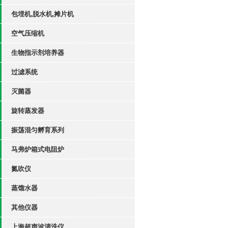
包埋机,脱水机,摊片机
空气压缩机
生物指示剂培养器
过滤系统
灭菌器
旋转蒸发器
振荡混匀孵育系列
马弗炉箱式电阻炉
氮吹仪
蒸馏水器
其他仪器
上海超声波清洗仪