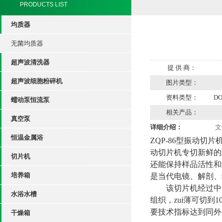
PRODUCTS LIST
均质器
无菌均质器
超声波清洗器
提 供 商：
超声波细胞粉碎机
图片类型：
资料类型：
D
蠕动泵恒流泵
相关产品：
真空泵
详细介绍：
文
恒温金属浴
ZQP-86
型振动切片
动切片机专切新鲜的
切片机
还能保持样品活性和
培养箱
是当代电镜、解剖、
该切片机经过中国
水浴水槽
组织，zui薄可切到
要技术指标达到同外
干燥箱