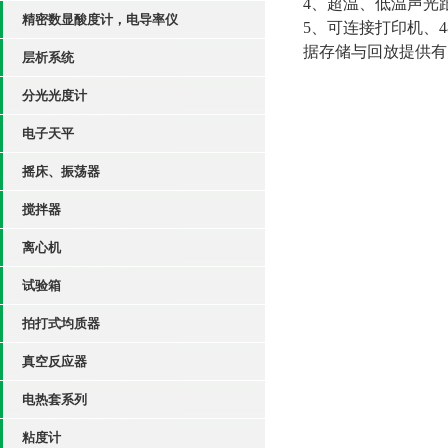
4
、超温、低温声光
精密数显酸度计，电导率仪
5
、可连接打印机、4
据存储与回放提供有
层析系统
分光光度计
电子天平
摇床、振荡器
搅拌器
离心机
试验箱
拍打式均质器
真空反应器
电热套系列
粘度计