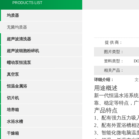
PRODUCTS LIST
均质器
无菌均质器
超声波清洗器
提 供 商：
超声波细胞粉碎机
图片类型：
资料类型：
D
蠕动泵恒流泵
相关产品：
真空泵
详细介绍：
文
恒温金属浴
用途概述
新一代恒温水浴系统
切片机
靠、稳定等特点，广
产品特点
培养箱
1
、配有强力压力吸
水浴水槽
2
、配有外置浴槽相
3
、智能化微电脑温
干燥箱