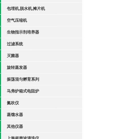
包埋机,脱水机,摊片机
空气压缩机
生物指示剂培养器
过滤系统
灭菌器
旋转蒸发器
振荡混匀孵育系列
马弗炉箱式电阻炉
氮吹仪
蒸馏水器
其他仪器
上海超声波清洗仪