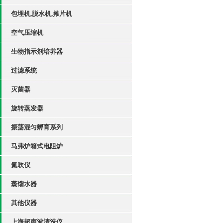
包埋机,脱水机,摊片机
空气压缩机
生物指示剂培养器
过滤系统
灭菌器
旋转蒸发器
振荡混匀孵育系列
马弗炉箱式电阻炉
氮吹仪
蒸馏水器
其他仪器
上海超声波清洗仪