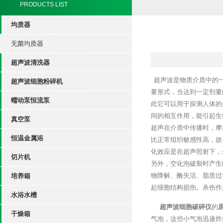
PRODUCTS LIST
均质器
无菌均质器
超声波清洗器
超声波是物质介质中的一
超声波细胞粉碎机
量形式，当达到一定剂量
蠕动泵恒流泵
此它可以用于探测人体的
间的相互作用，能引起生
真空泵
超声在介质中传播时，摩
恒温金属浴
比正常组织敏感性高，故
化效应是在超声照射下，
切片机
另外，空化泡破裂时产生瞬
物降解、酶失活、脂质过
培养箱
起细胞结构损伤。杀伤作
水浴水槽
超声波细胞破碎仪
的
干燥箱
气泡，这些小气泡迅速炸