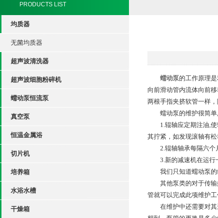
PRODUCTS LIST
均质器
无菌均质器
超声波清洗器
蠕动泵
的工作原理是
超声波细胞粉碎机
向前滑动管内流体向前移
蠕动泵恒流泵
两根手指夹挤软管一样，
蠕动泵的维护很简单,
真空泵
1.辊轴应定期注油,使
恒温金属浴
其拧紧，如发现滚轴有松
2.辊轴轴承每隔六个
切片机
3.新的减速机在运行一
我们只知道蠕动泵的维
培养箱
其他泵类的对于传输媒
水浴水槽
管就可以完成此项维护工
在维护中还需要对其进
干燥箱