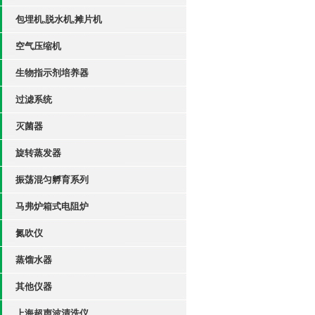
包埋机,脱水机,摊片机
空气压缩机
生物指示剂培养器
过滤系统
灭菌器
旋转蒸发器
振荡混匀孵育系列
马弗炉箱式电阻炉
氮吹仪
蒸馏水器
其他仪器
上海超声波清洗仪