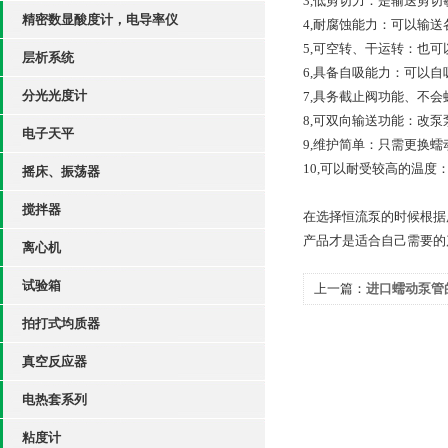
3,低剪切力：是输送剪
精密数显酸度计，电导率仪
4,耐腐蚀能力：可以输
5,可空转、干运转：也
层析系统
6,具备自吸能力：可以
分光光度计
7,具务截止阀功能、不
8,可双向输送功能：改
电子天平
9,维护简单：只需更换
10,可以耐受较高的温度
摇床、振荡器
搅拌器
在选择恒流泵的时候根据
产品才是适合自己需要的
离心机
试验箱
上一篇：
进口蠕动泵管
拍打式均质器
真空反应器
电热套系列
粘度计