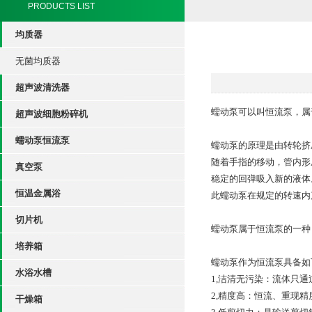
PRODUCTS LIST
均质器
无菌均质器
超声波清洗器
蠕动泵可以叫恒流泵，属
超声波细胞粉碎机
蠕动泵恒流泵
蠕动泵的原理是由转轮挤
随着手指的移动，管内形
真空泵
稳定的回弹吸入新的液体
恒温金属浴
此蠕动泵在规定的转速内
切片机
蠕动泵属于恒流泵的一种
培养箱
蠕动泵作为恒流泵具备如
水浴水槽
1,洁清无污染：流体只
2,精度高：恒流、重现精
干燥箱