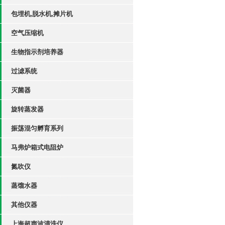
包埋机,脱水机,摊片机
空气压缩机
生物指示剂培养器
过滤系统
灭菌器
旋转蒸发器
振荡混匀孵育系列
马弗炉箱式电阻炉
氮吹仪
蒸馏水器
其他仪器
上海超声波清洗仪