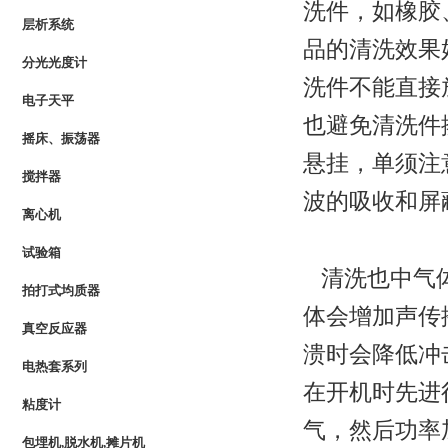
洗件，如橡胶
层析系统
品的清洗效果
分光光度计
洗件不能直接
电子天平
也避免清洗件
摇床、振荡器
悬挂，单须注
搅拌器
波的吸收和屏
离心机
试验箱
清洗也中气
拍打式均质器
体会增加声传
真空反应器
溃时会降低冲
电热套系列
在开机时先进
粘度计
气，然后功率
包埋机,脱水机,摊片机