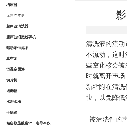
均质器
影
无菌均质器
超声波清洗器
超声波细胞粉碎机
清洗液的流动
蠕动泵恒流泵
不流动，这时
真空泵
些空化核会被
恒温金属浴
时就离开声场
切片机
新粘附在清洗
培养箱
快，以免降低
水浴水槽
干燥箱
被清洗件的
精密数显酸度计，电导率仪