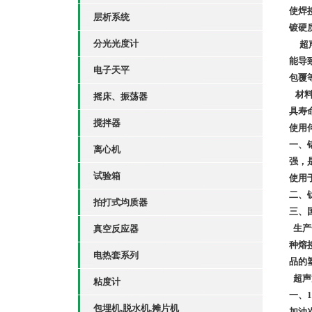
使焊
层析系统
镀硬
分光光度计
超声
能导
电子天平
包覆
材料
摇床、振荡器
具寿
搅拌器
使用
一、铝
离心机
强，
试验箱
使用
二、
拍打式均质器
三、
生产
真空反应器
种熔
电热套系列
品的
超声
粘度计
一、
包埋机,脱水机,摊片机
加油