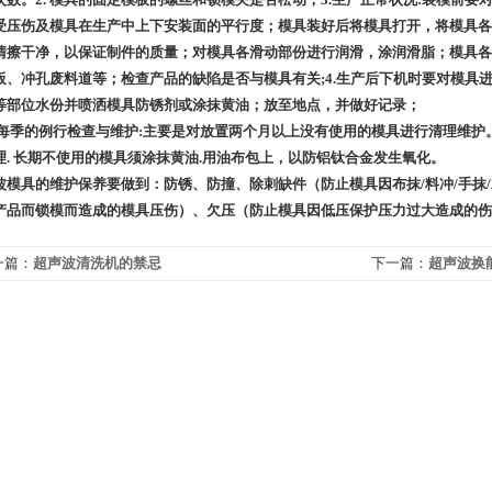
受压伤及模具在生产中上下安装面的平行度；模具装好后将模具打开，将模具各
清擦干净，以保证制件的质量；对模具各滑动部份进行润滑，涂润滑脂；模具各
板、冲孔废料道等；检查产品的缺陷是否与模具有关;4.生产后下机时要对模具进
等部位水份并喷洒模具防锈剂或涂抹黄油；放至地点，并做好记录；
 每季的例行检查与维护:主要是对放置两个月以上没有使用的模具进行清理维护
理. 长期不使用的模具须涂抹黄油.用油布包上，以防铝钛合金发生氧化。
波模具的维护保养要做到：防锈、防撞、除刺缺件（防止模具因布抹/料冲/手抹
产品而锁模而造成的模具压伤）、欠压（防止模具因低压保护压力过大造成的伤
一篇：
超声波清洗机的禁忌
下一篇：
超声波换