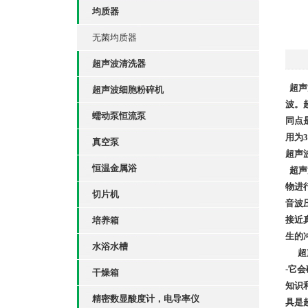
均质器
无菌均质器
超声波清洗器
超声
超声波细胞粉碎机
波。
蠕动泵恒流泵
同点
用为3
真空泵
超声
恒温金属浴
超声波
物进
切片机
音波
接近
培养箱
生的
水浴水槽
超声
-它
干燥箱
知识
精密数显酸度计，电导率仪
具是