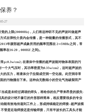
保养？
5-27
觉的上限(20000Hz)，人们将这种听不见的声波叫做超声
方式在弹性介质内会传播，是一种能量的传播形式，其不
13年腹部超声成象所用的频率范围在 2∽5MHz之间，常
率在16-20，000HZ 之间)。
;通常p≥0.3w/cm2; 在液体中传播的超声波能对物体表面的污
个大气压时，其功率密度为0.35w/cm2，这时超声波的
大的压力，将液体分子拉裂成空洞一空化核。此空洞非常
面的污物撞击下来。这种由无数细小的空化气泡破裂而产
当或是未经过调谐的焊头，将给你的生产带来昂贵的损失-
模具的设计绝不像它的外形那样简单，相反需要很多的专业
振动能有效地传递到工件上，形成持续稳定的焊接--超声波模
，不管是近场焊接还是传输焊接，只有半波长的工具头才能