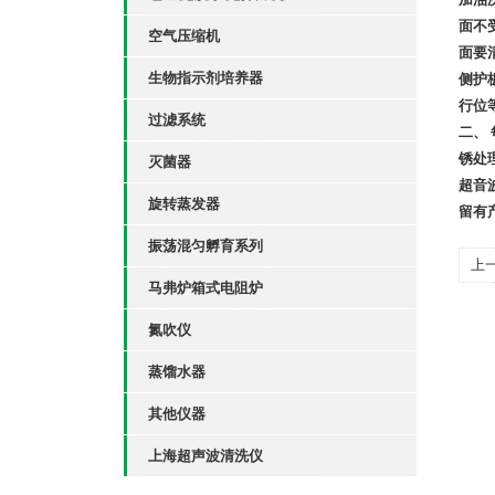
面不
空气压缩机
面要
生物指示剂培养器
侧护
行位
过滤系统
二、
锈处
灭菌器
超音
旋转蒸发器
留有
振荡混匀孵育系列
上
马弗炉箱式电阻炉
氮吹仪
蒸馏水器
其他仪器
上海超声波清洗仪