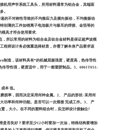
接机用声学系统工具头，所用材料通常为铝合金，其端面
多。
递的不对称性导致的不均衡应力及横向振动，不均衡振动
特别薄的工件如锂离子电池极片与极耳的焊接、金箔等的
的模具才符合使用要求.
特点，所以常用的材料为铝合金及钛合金材料是保证超声波模
工程师设计务必慎重选择材质，亦需了解本身产品要求该
于振动系统及Horn制造，该材料具有*的机械屈服强度，硬度高，热传导性
热传导性强，硬度适中，用于一般塑胶制品。3、6061T651:
成本 低。
磨损率，因而决定采用何种金属。2、 产品的形状: 采用何
功率和何种功能。是否可以一次熔接 完成工作。3、 产
位置，大小。在不同的塑料组合时，应怎样设计接触位?
滑是否良好？要求至少12小时要加一次油，特殊结构要增加
要对模具的上下表面进行清擦，保证模具安装面和压机工作台