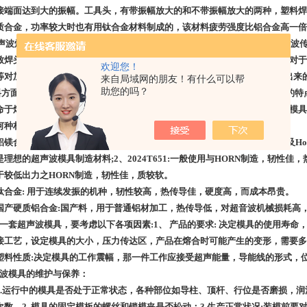
接端面达到大的振幅。工具头，有带振幅放大的和不带振幅放大的两种，塑料焊
质合金，功率较大时也有用钛合金材料制成的，该材料疲劳强度比铝合金高一倍
波焊头因为工作于高频振动情况下，应尽量保持一个对称设计，以避免声波传
致焊头发热及断裂。超声波焊接应用于不同行业对加工精度要求是不同的，对于
欢迎您！
等对加工精度的要求非常高,需使用高精度的加工设备进行加工,这样所生产出来
来自局域网的朋友！有什么可以帮
助您的吗？
方面:超声波焊接要求金属材料有柔顺性好(声波传递过程中机械损耗小)好的
命于熔接产品效果的主要原因之一，模具完成的过程是复杂的。所以不仅是模具
何种材质，避免因疏忽而影响其时效与品质。
镁合金(7075-T651,2024-T651,6061-T651)1、7075T651:使用
是理想的超声波模具制造材料;2、2024T651:一般使用与HORN制造，轫性佳，
于较低出力之HORN制造，轫性佳，质较软。
钛合金: 用于连续发振的机种，轫性较高，热传导佳，硬度高，而成本昂贵。
国产硬质铝合金:国产料，用于普通铝材加工，热传导低，对超音波机械损耗高，
一套超声波模具，要考虑以下各项因素:1、 产品的要求: 决定模具的使用寿命，
接工艺，设定模具的大小，压力传达区，产品在熔合时可能产生的变形，需要多大
塑料性质:决定模具的工作震幅，那一件工作应接受超声能量，导能线的形式，
波模具的维护与保养：
1.运行中的模具是否处于正常状态，各种部位如导柱、顶杆、行位是否磨损，润
次数。2. 模具的固定模板的螺丝和锁模夹是否松动；3.生产正常状况:装模前