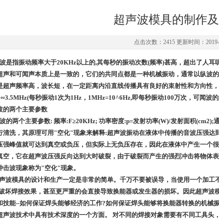
超声波模具的制作及
点击次数：2415 更新时间：2019-0
波是指振动频率大于20KHz以上的,其每秒的振动次数(频率)甚高，超出了人耳听
超声和可闻声本质上是一致的，它们的共同点都是一种机械振动，通常以纵波的
是超声频率高，波长短，在一定距离内沿直线传播具有良好的束射性和方向性，20
∽3.5MHz(每秒振动1次为1Hz，1MHz=10^6Hz,即每秒振动100万次，可闻波的频
波的两个主要参数
的两个主要参数: 频率:F≥20KHz; 功率密度:p=发射功率(W)/发射面积(cm2)
行清洗，其原理可用"空化"现象来解释:超声波振动在液体中传播的音波压强达到一
压强峰值就可达到真空或负压，但实际上无负压存在，因此在液体中产生一个很
真空，它在超声波压强反向达到大时破裂，由于破裂而产生的强烈冲击将物体表
冲击波现象称为"空化"现象。
波模具的设计和生产一定是非常的简单。千万不要被误导，当使用一个加工不
会破坏焊接效果，甚至更严重的会直接导致换能器或发生器的损坏。因此超声波
和技能--如何保证焊头能够经济的工作?如何保证焊头能够将换能器转换的机械
超声波技术中具有技术深度的一个方面。 对不同的焊接对象需要有不同工具头