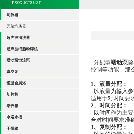
PRODUCTS LIST
均质器
无菌均质器
超声波清洗器
超声波细胞粉碎机
蠕动泵恒流泵
分配型
蠕动泵
除
控制等功能，那
真空泵
恒温金属浴
1、液量分配：
以液量为输入参
切片机
适用于对时间要
2、时间分配：
培养箱
以时间作为主要
水浴水槽
合对时间要求准
3、复制分配：
干燥箱