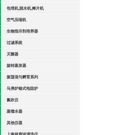
包埋机,脱水机,摊片机
空气压缩机
生物指示剂培养器
过滤系统
灭菌器
旋转蒸发器
振荡混匀孵育系列
马弗炉箱式电阻炉
氮吹仪
蒸馏水器
其他仪器
上海超声波清洗仪