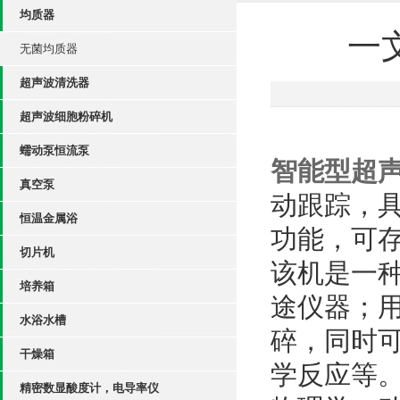
均质器
一
无菌均质器
超声波清洗器
超声波细胞粉碎机
蠕动泵恒流泵
智能型超
真空泵
动跟踪，
恒温金属浴
功能，可存
切片机
该机是一
培养箱
途仪器；
水浴水槽
碎，同时
干燥箱
学反应等
精密数显酸度计，电导率仪