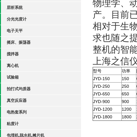
物理学、
层析系统
产。目前
分光光度计
相对于生
电子天平
求也随之
摇床、振荡器
整机的智
搅拌器
上海之信
离心机
型号
功率
试验箱
JYD-150
150
JYD-250
250
拍打式均质器
JYD-650
650
真空反应器
JYD-900
900
JYD-1200
1200
电热套系列
JYD-1800
1800
粘度计
包埋机,脱水机,摊片机