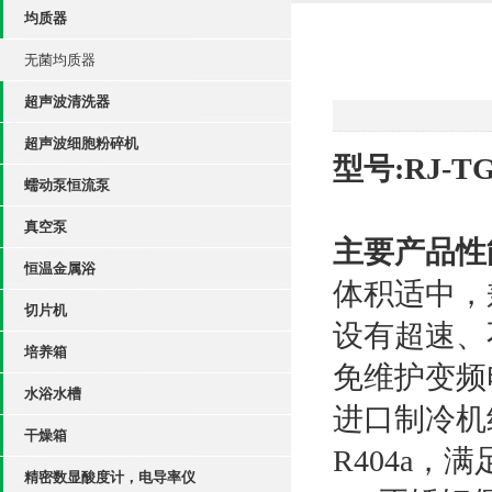
均质器
无菌均质器
超声波清洗器
超声波细胞粉碎机
型号:RJ-TG
蠕动泵恒流泵
真空泵
主要产品性
恒温金属浴
体积适中，
切片机
设有超速、
培养箱
免维护变频
水浴水槽
进口制冷机
干燥箱
R404a，
精密数显酸度计，电导率仪