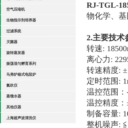
RJ-TGL-18
空气压缩机
物化学、基
生物指示剂培养器
过滤系统
2.
主要技术
灭菌器
转速: 18500r
旋转蒸发器
离心力: 229
振荡混匀孵育系列
转速精度: ±1
马弗炉箱式电阻炉
定时范围: 1m
氮吹仪
温控范围：
蒸馏水器
温控精度：
其他仪器
制备容量: 10
上海超声波清洗仪
整机噪声: ≦6