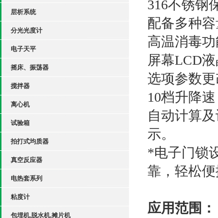
316
不锈钢
层析系统
配备多种容
分光光度计
高温消毒功
电子天平
屏幕
LCD
液
摇床、振荡器
选项参数更
搅拌器
10
档升降速
离心机
自动计算及
试验箱
示。
拍打式均质器
*电子门锁
真空反应器
靠，轻松便
电热套系列
粘度计
应用范围：
包埋机,脱水机,摊片机