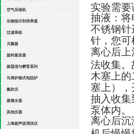
实验需要
空气压缩机
抽液：将
生物指示剂培养器
不锈钢针
过滤系统
针，您可
灭菌器
离心后上
旋转蒸发器
法收集。
振荡混匀孵育系列
木塞上的
马弗炉箱式电阻炉
塞上），
氮吹仪
抽入收集
蒸馏水器
泵体内。
其他仪器
离心后沉
上海超声波清洗仪
机后慢慢