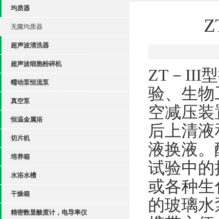
均质器
Z
无菌均质器
超声波清洗器
超声波细胞粉碎机
ZT
－
III
型
蠕动泵恒流泵
验、生物
真空泵
空减压装
恒温金属浴
后上清液
切片机
液换液。
培养箱
试验中的
水浴水槽
或各种生
干燥箱
的玻璃水
精密数显酸度计，电导率仪