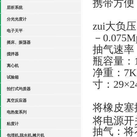
携带方便
层析系统
分光光度计
zui大负
电子天平
－
0.075M
摇床、振荡器
抽气速率
搅拌器
瓶容量：
离心机
净重：
试验箱
寸：
29
×
2
拍打式均质器
真空反应器
将橡皮塞
电热套系列
将电源开
粘度计
抽气：将
包埋机,脱水机,摊片机