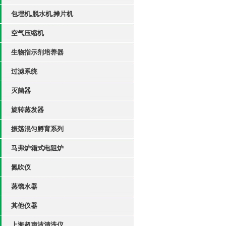
包埋机,脱水机,摊片机
空气压缩机
生物指示剂培养器
过滤系统
灭菌器
旋转蒸发器
振荡混匀孵育系列
马弗炉箱式电阻炉
氮吹仪
蒸馏水器
其他仪器
上海超声波清洗仪