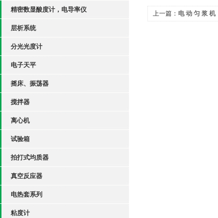
精密数显酸度计，电导率仪
上一篇：
电 动 匀 浆 机
层析系统
分光光度计
电子天平
摇床、振荡器
搅拌器
离心机
试验箱
拍打式均质器
真空反应器
电热套系列
粘度计