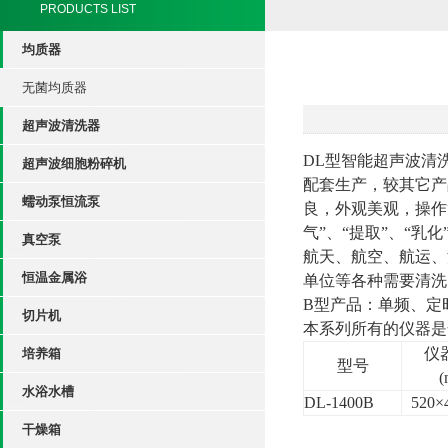
PRODUCTS LIST
均质器
无菌均质器
超声波清洗器
DL
型智能超声波清
超声波细胞粉碎机
配套生产，较其它产
蠕动泵恒流泵
良，外观美观，操作
气”、“提取”、“乳
真空泵
航天、航空、航运、
恒温金属浴
单位等各种需要清洗
B
型产品：单频、定
切片机
本系列所有的仪器是
仪
培养箱
型号
(
水浴水槽
DL-1400B
520×
干燥箱