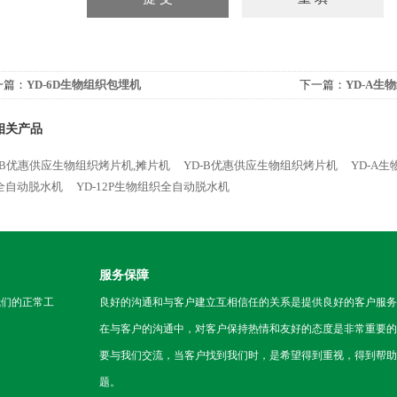
一篇：
YD-6D生物组织包埋机
下一篇：
YD-A生
相关产品
-AB优惠供应生物组织烤片机,摊片机
YD-B优惠供应生物组织烤片机
YD-A生
全自动脱水机
YD-12P生物组织全自动脱水机
服务保障
我们的正常工
良好的沟通和与客户建立互相信任的关系是提供良好的客户服务
在与客户的沟通中，对客户保持热情和友好的态度是非常重要的
要与我们交流，当客户找到我们时，是希望得到重视，得到帮助
题。