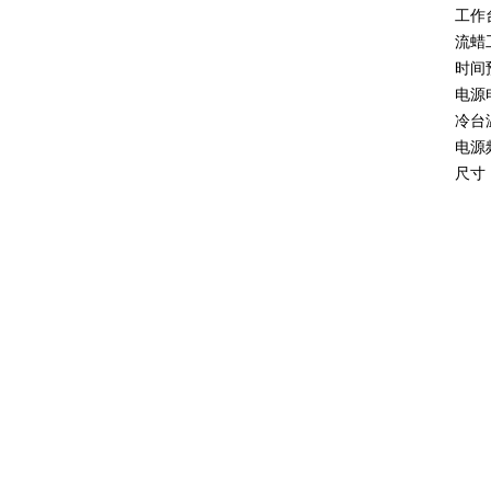
工作
流蜡
时间
电源电
冷台温
电源频
尺寸：