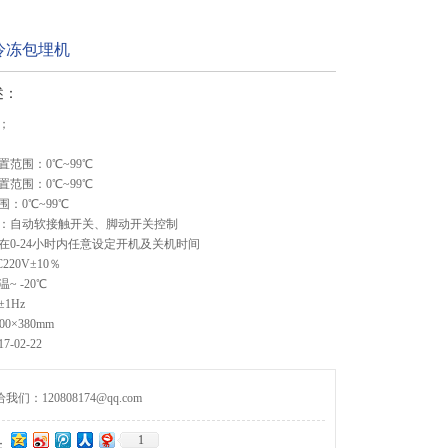
冷冻包埋机
述：
；
范围：0℃~99℃
范围：0℃~99℃
：0℃~99℃
：自动软接触开关、脚动开关控制
在0-24小时内任意设定开机及关机时间
20V±10％
~ -20℃
1Hz
00×380mm
-02-22
们：120808174@qq.com
1
：