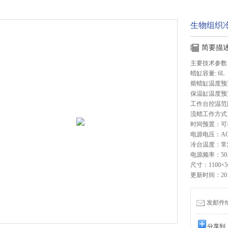
生物组织
简要描
主要技术参数
蜡缸容量: 6L
熔蜡缸温度预置
保温缸温度预置
工作台控温范围
流蜡工作方式
时间预置：可
电源电压：AC2
冷台温度：常温
电源频率：50±
尺寸：1100×5
更新时间：2017
发邮件给我
分享到