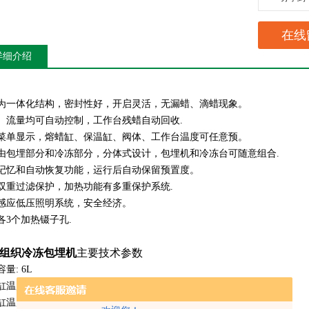
在线
详细介绍
为一体化结构，密封性好，开启灵活，无漏蜡、滴蜡现象。
、流量均可自动控制，工作台残蜡自动回收.
菜单显示，熔蜡缸、保温缸、阀体、工作台温度可任意预。
由包埋部分和冷冻部分，分体式设计，包埋机和冷冻台可随意组合.
记忆和自动恢复功能，运行后自动保留预置度。
双重过滤保护，加热功能有多重保护系统.
感应低压照明系统，安全经济。
各3个加热镊子孔.
组织冷冻包埋机
主要技术参数
量: 6L
缸温度预置范围：0℃~99℃
缸温度预置范围：0℃~99℃