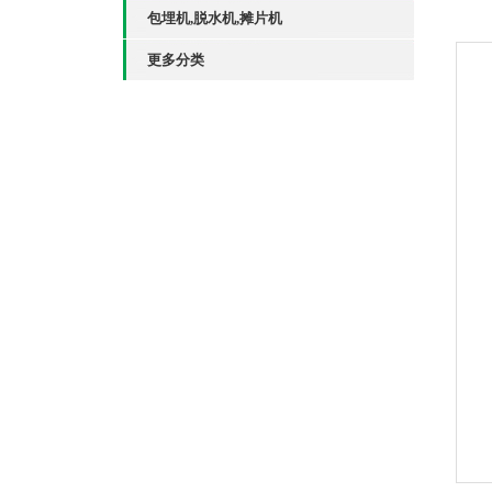
包埋机,脱水机,摊片机
更多分类