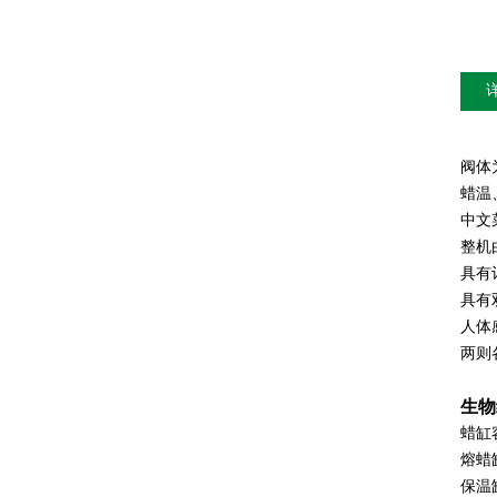
阀体
蜡温
中文
整机
具有
具有
人体
两则
生物
蜡缸容
熔蜡
保温