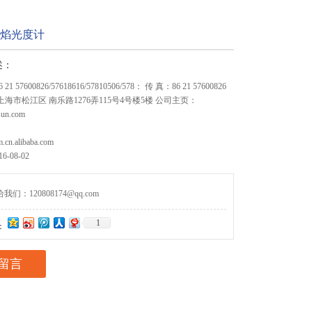
型火焰光度计
述：
1 57600826/57618616/57810506/578： 传 真：86 21 57600826
 上海市松江区 南乐路1276弄115号4号楼5楼 公司主页：
sun.com
m.cn.alibaba.com
-08-02
们：120808174@qq.com
1
：
留言