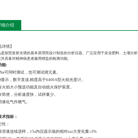
详细介绍
品详情】
品是按照发射光谱的基本原理而设计制造的分析仪器。广泛应用于农业肥料、土壤分析
究并具备对精神病患者服用锂盐的检测功能。
功能:
Na
可同时测试，也可测试锂元素。
D
显示，数字直读,精度高于6400A型火焰光度计。
有火焰大小预选功能及自动熄火保护装置。
作简便，分析速度快，试样量少。
用液化气作燃气。
技术指标：
定性：
准溶液连续进样，
15s
内仪器示值的相对zui大变化量≤
3%