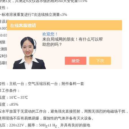
钟测
1
次，共测定
6
次仪器示值的相对zui大变化量≤
15%
复性：
一标准溶液重复进行
7
次连续独立测量
≤
3%
性误差：
0.005mmol/L
（
0.0100
～
0.0800
）
mmol/L
欢迎您！
≤
0.03mmol/L（0.0500
～
0.400）mmol/L
来自局域网的朋友！有什么可以帮
测限：
助您的吗？
测限≤
0.004mmol/L
；
Na
：
检测限≤
0.008mmol/L
应时间：响应时间＜
8S
品吸喷量：样品吸喷量＜
6mL/min
套性：主机一台；空气压缩压机一台；附件备料一套
常工作条件：
温度：
10℃～35℃
湿度：
≤
85%
应水平放置于无震动的工作台，避免强光直接照射，周围无强烈的电磁场干扰，
使用现场不应有易燃易爆，腐蚀性的气体并备有灭火设备。
电压：
220±22V
，频率：
50H
±1 H
并具有良好的接地
Z
Z
，