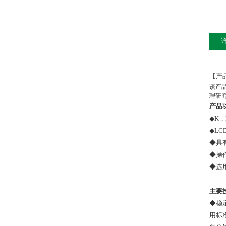
【产
该产
理研
产品
◆
K，
◆
LC
◆
具
◆
操
◆
选
主要
◆
稳
用标