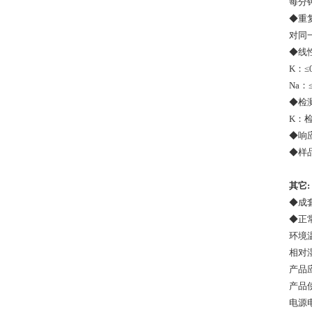
每分
◆
重
对同
◆
线
K
：
≤
Na
：
◆
检
K
：检
◆
响
◆
样
其它:
◆
成
◆
正
环境
相对
产品
产品
电源