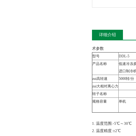
详细介绍
术参数
型号
DDL-5
产品名称
低速冷冻
进口制冷
zui高转速
5000转/分
zui大相对离心力
转子名称
规格容量
单机
1. 温度范围:-5℃～30℃
2. 温度精度:±2℃