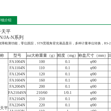
详细介绍
子天平
N/JA-N
系列
故障检测功能，零位跟踪，STN宽视角背光液晶显示，多种计量单位转换，RS-2
称
型号
zui大称重量（g）
精度（mg）
称盘尺寸（mm）
FA1004N
100
0.1
φ90
FA1104N
110
0.1
φ90
FA1204N
120
0.1
φ90
FA1604N
160
0.1
φ90
FA2004N
200
0.1
φ90
FA2104SN
210/60
1/0.1
φ90
FA2104N
210
0.1
φ90
FA2204N
220
0.1
φ90
天平