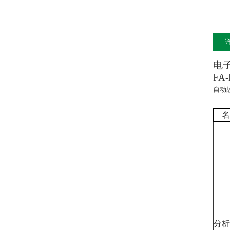
电
FA-
自动
名
分析