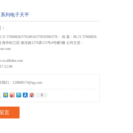
A-N系列电子天平
述：
1 57600826/57618616/57810506/578： 传 真：86 21 57600826
 上海市松江区 南乐路1276弄115号4号楼5楼 公司主页：
sun.com
m.cn.alibaba.com
-12-06
们：120808174@qq.com
0
：
留言