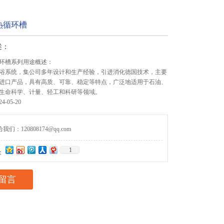
热循环槽
述：
环槽系列用途概述：
浴系统，集公司多年设计和生产经验，引进消化德国技术，主要
进口产品，具有高质、可靠、稳定等特点，广泛地适用于石油、
生命科学、计量、轻工和科研等领域。
-05-20
们：120808174@qq.com
1
：
留言