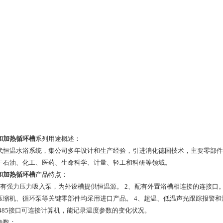
和加热循环槽
系列用途概述：
代恒温水浴系统，集公司多年设计和生产经验，引进消化德国技术，主要零部件
于石油、化工、医药、生命科学、计量、轻工和科研等领域。
和加热循环槽
产品特点
：
配有强力压力吸入泵，为外设槽提供恒温源。 2、配有外置浴槽相连接的连接口
压缩机、循环泵等关键零部件均采用进口产品。 4、超温、低温声光跟踪报警和
S485接口可连接计算机，能记录温度参数的变化状况。
参数：