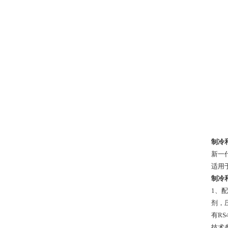
制冷
新一
适用
制冷
1、
剂，
有R
技术