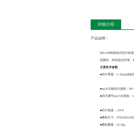
详细介绍
产品说明：
KD-1508R轮转式切片机
范围外，特别适合纤维、
主要技术参数
■切片厚度：1~35μm连续
■zui大石蜡切片面积：60×
■切片调节zui小分度值：1
■切片精度：±10％
■整机尺寸：470x320x320
■整机重量：22.5kg