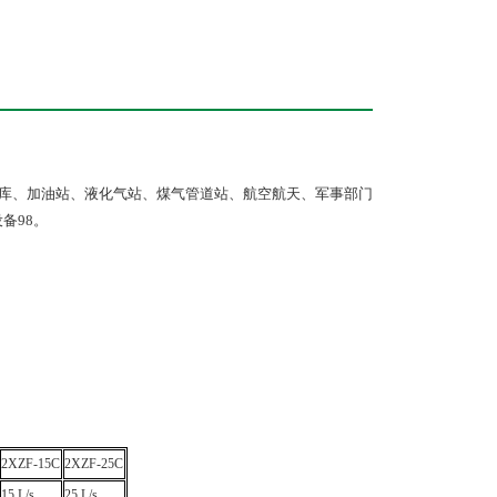
油库、加油站、液化气站、煤气管道站、航空航天、军事部门
备98。
2XZF-15C
2XZF-25C
15 L/s
25 L/s