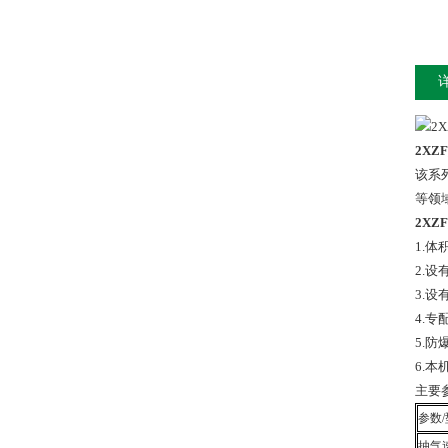
2XZ
该系
等领
2XZ
1.
2.
3.
4.专
5.防
6.
主要
参数
抽气