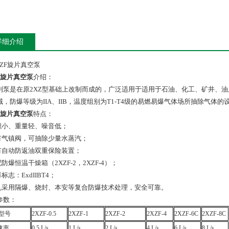
详细介绍
F旋片真空泵
介绍：
列泵是在原2XZ型基础上改制而成的，广泛适用于适用于石油、化工、矿井、
域，防爆等级为IIA、IIB，温度组别为T1-T4级的易燃易爆气体场所抽除气体的设
F旋片真空泵
特点
：
体积小、重量轻、噪音低；
设有气镇阀，可抽除少量水蒸汽；
设有自动防返油双重保险装置；
配防爆恒温干燥箱（2XZF-2，2XZF-4）；
爆标志：ExdIIBT4；
本机采用隔爆、烧封、本安等复合防爆技术处理，安全可靠。
参数
：
/型号
2XZF-0.5
2XZF-1
2XZF-2
2XZF-4
2XZF-6C
2XZF-8C
速率
0.5 L/s
1 L/s
2 L/s
4 L/s
6 L/s
8 L/s