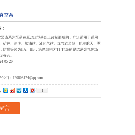
片真空泵
述：
真空泵该系列泵是在原2XZ型基础上改制而成的，广泛适用于适用
、矿井、油库、加油站、液化气站、煤气管道站、航空航天、军
防爆等级为IIA、IIB，温度组别为T1-T4级的易燃易爆气体场
设备98。
-05-20
们：120808174@qq.com
1
：
留言