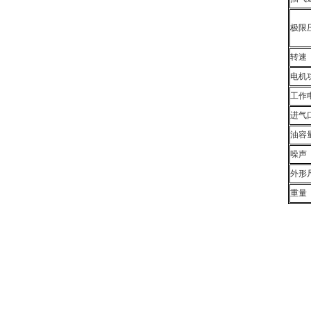
极限
转速
电机
工作
进气
油容
噪声
外形
重量