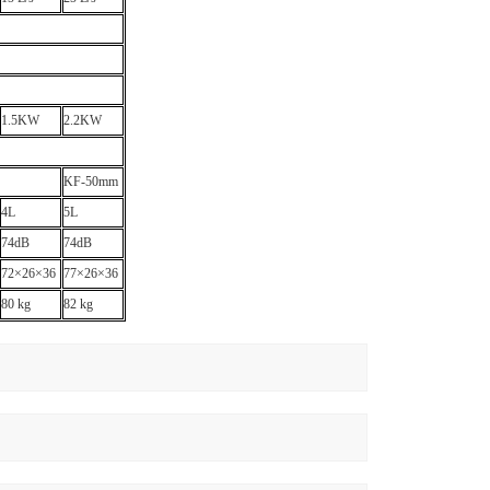
1.5KW
2.2KW
KF-50mm
4L
5L
74dB
74dB
72×26×36
77×26×36
80 kg
82 kg