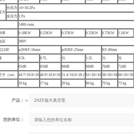
分压力
≤6×10-2Pa
压力
全压力
1 Pa
1400 r/min
功率
0.18KW
0.25KW
0.37KW
0.55KW
0.75KW
1.1KW
电压
380V
口口径
φ20/KF-16mm
φ30/KF-25mm
KF-40mm
量
0.5L
0.7L
1L
1.2L
2L
3L
65dB
65dB
68dB
68dB
70dB
72dB
尺寸（cm）
44.7×16.8×26
46.9×16.8×26
51.4×16.8×28.2
61×26×34
58×26×34
66×26×36
16 kg
17 kg
20 kg
60 kg
70 kg
75 kg
产品：
您的单位：