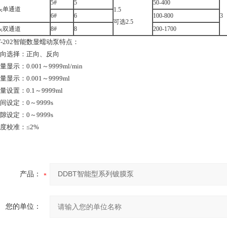
5#
5
50-400
头单通道
1.5
6#
6
100-800
3
可选2.5
头双通道
8#
8
200-1700
T-202智能数显蠕动泵特点：
流向选择：正向、反向
量显示：0.001～9999ml/min
量显示：0.001～9999ml
量设置：0.1～9999ml
间设定：0～9999s
隙设定：0～9999s
度校准：≤2%
产品：
您的单位：