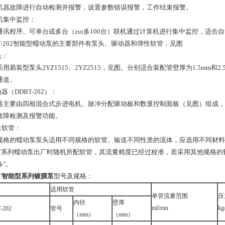
机器故障进行自动检测并报警，设置参数错误报警，工作结束报警。
机集中监控：
通讯程序。可单台或多台（zui多100台）联机通过计算机进行集中监控，适合
BT-202智能型蠕动泵的主要部件有泵头、驱动器和弹性软管，见图
头：
采用易装型泵头2YZ1515、2YZ2515，见图。分别适合装配管壁厚为1.5mm
通道。
动器（DDBT-202）：
器主要由四相混合式步进电机、脉冲分配驱动板和数显控制面板（见图）组成，
故障检测及报警功能。
性软管：
规格的蠕动泵泵头适用不同规格的软管。输送不同性质的流体，应选用不同材料
BT系列蠕动泵出厂时随机所配软管，其流量精度已经过校准，若采用其他规格的
备"。
BT智能型系列镀膜泵
型号及规格：
适用软管
单管流量范围
压
内径
壁厚
ml/min
kg
-202
管号
（mm）
（mm）