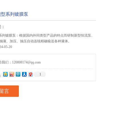
能型系列镀膜泵
述：
型系列镀膜泵：根据国内外同类型产品的特点而研制新型恒流泵、
抽液、加压、抽压自动连续精确输送各种液体。
-05-20
们：120808174@qq.com
1
：
留言