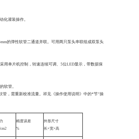
自动化灌装操作。
和2.5mm的弹性软管二通道并联。可用两只泵头串联组成双泵头
采用单片机控制，转速连续可调、5位LED显示，带数据保
的软管。
软管，需重新校准流量。祥见《操作使用说明》中的*节“操
力
精度误差
外形尺寸
/cm2
%
长×宽×高