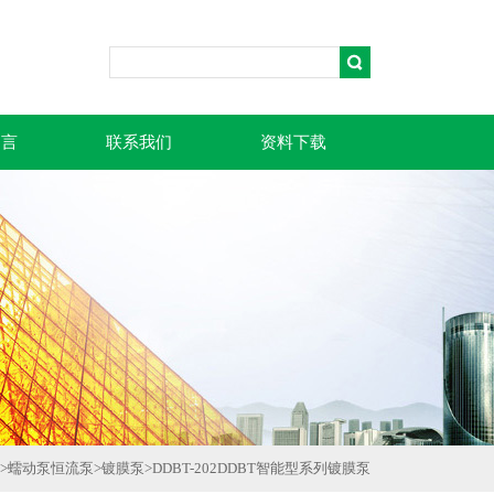
留言
联系我们
资料下载
>
蠕动泵恒流泵
>
镀膜泵
>
DDBT-202DDBT智能型系列镀膜泵