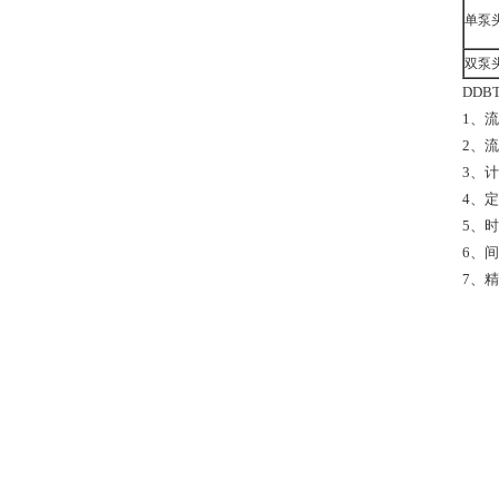
单泵
双泵
DDB
1、
2、流
3、计
4、定
5、时
6、间
7、精