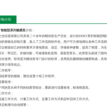
详细介绍
BT智能型系列镀膜泵
介绍：
之信仪器有限公司具有二十余年的蠕动泵生产历史，设计的DDBT系列智能型蠕
制的智能化控制方案，装入了工作流程软件包，用户可方便地调出各种工作流程
可以根据自己的特殊要求方便地更改、设定、存储各种参数，提高了精度，为生
D显示，带记忆、存储功能，可做灌装机使用。易装型泵头，此类泵头延续了国
组合使用。软管是为蠕动泵专门设计的软管，采用高抗撕精致硅橡胶制成，具有
回弹力强等优点。
工作程序：
据硅胶管的规格，预先设置十组工作程序。
流量校准：
不同的泵头和不同的硅胶管组合，重新进行流量校准，校准精度高。
工作方式：
流速工作方式、计量工作方式、定量工作方式和定时启停工作方式。
状态检测与自动报警：