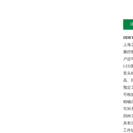
DD
上海
脑控
户还
LE
泵头
高、
预定
可根
精确
可对
四种
具有
工作