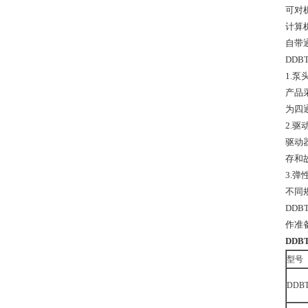
可对
计算
自带
DD
1.泵
产品
为四
2.驱
驱动
存和
3.弹
不同
DD
作准
DD
型号
DDBT